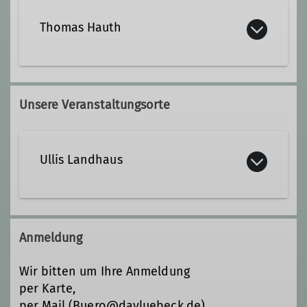
Thomas Hauth
+49 451 73297
Unsere Veranstaltungsorte
+49 163 6798452
thomas.hauth@davluebeck.de
Ullis Landhaus
Ämter
Ullis Landhaus
Anmeldung
1. Vorsitzender
Vorstand
Brandenbaumer Landstraße 262
23564 Lübeck
Wir bitten um Ihre Anmeldung
per Karte,
per Mail (Buero@davluebeck.de),