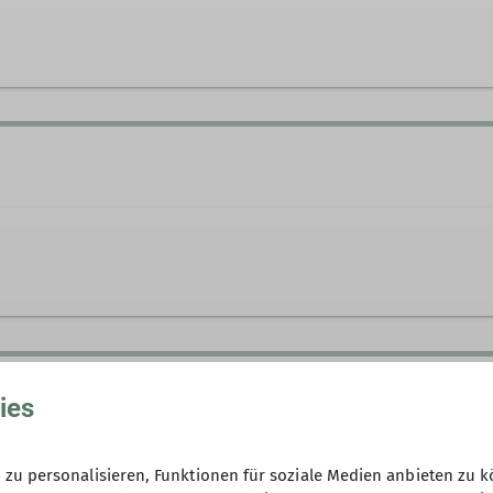
Anmeldung bitte unter folgender E
ies
Per Email werde ich dann rechtzeiti
Treffpunkte bekanntgeben. Falls im
zu personalisieren, Funktionen für soziale Medien anbieten zu k
auftauchen, ruft bitte bei mir an: 01