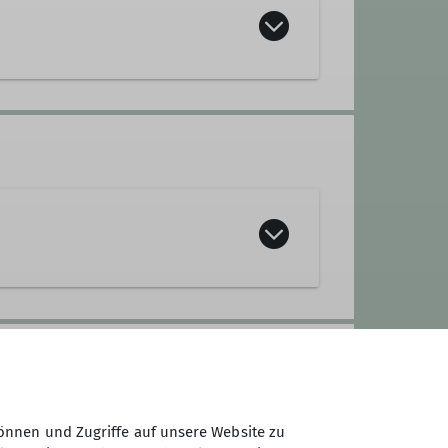
mail-Adresse:
st.bieling@web.de
.
g vor den Terminen die Details und die
 vorab Fragen zum Programm
önnen und Zugriffe auf unsere Website zu
76 4888 1798.