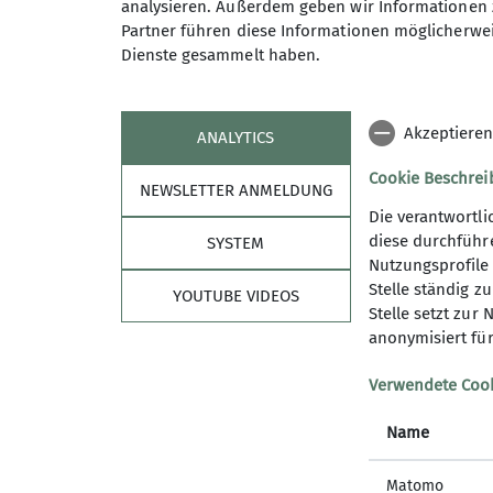
analysieren. Außerdem geben wir Informationen 
Partner führen diese Informationen möglicherwei
Dienste gesammelt haben.
Maximale Teilnehmeranzahl
Akzeptieren
ANALYTICS
Cookie Beschre
NEWSLETTER ANMELDUNG
Die verantwortli
diese durchführ
SYSTEM
Nutzungsprofile 
Stelle ständig zu
YOUTUBE VIDEOS
Stelle setzt zur
anonymisiert für
Sektion
Vere
Verwendete Coo
Mitglied werden
Ehrenamt
Name
Geschäftsstelle
Handbuch
Matomo