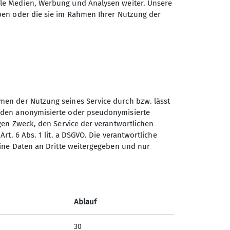
ale Medien, Werbung und Analysen weiter. Unsere
ben oder die sie im Rahmen Ihrer Nutzung der
hmen der Nutzung seines Service durch bzw. lässt
werden anonymisierte oder pseudonymisierte
igen Zweck, den Service der verantwortlichen
rt. 6 Abs. 1 lit. a DSGVO. Die verantwortliche
Deutscher Alpenverein
keine Daten an Dritte weitergegeben und nur
Sektion Lübeck e.V.
Possehlstraße 5
23560 Lübeck
Ablauf
Telefon +4945173297
30