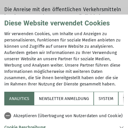
Die Anreise mit den öffentlichen Verkehrsmitteln
ist eine gute und entspannte Möglichkeit,
Diese Website verwendet Cookies
unseren eigenen CO2-Fußabdruck zu verkleinern.
Eine Vielzahl von Möglichkeiten mit Bus und Bahn
Wir verwenden Cookies, um Inhalte und Anzeigen zu
in die Berge zu reisen findet ihr hier:
personalisieren, Funktionen für soziale Medien anbieten zu
Mit den Öffis in die Berge
können und Zugriffe auf unsere Website zu analysieren.
Außerdem geben wir Informationen zu Ihrer Verwendung
unserer Website an unsere Partner für soziale Medien,
Hilfe bei der Tourenplanung findet ihr
hier:
Werbung und Analysen weiter. Unsere Partner führen diese
Informationen möglicherweise mit weiteren Daten
zusammen, die Sie ihnen bereitgestellt haben oder die sie
im Rahmen Ihrer Nutzung der Dienste gesammelt haben.
ANALYTICS
NEWSLETTER ANMELDUNG
SYSTEM
YO
Sektion
Akzeptieren (Übertragung von Nutzerdaten und Cookie)
Vereinsheft
Cookie Beschreibung